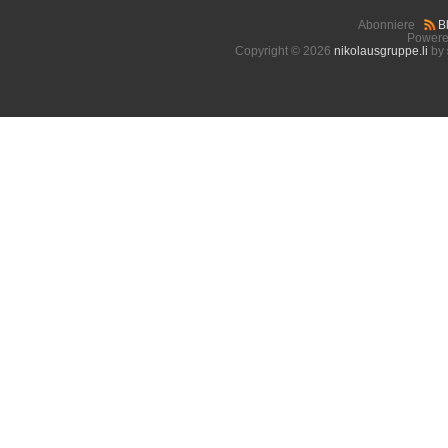
Abonniere
B
Powere
Copyright © 2026
nikolausgruppe.li
by