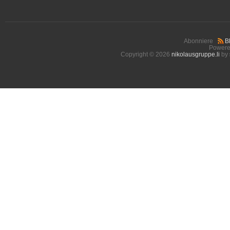
Abonniere
B
Powere
Copyright © 2026
nikolausgruppe.li
by